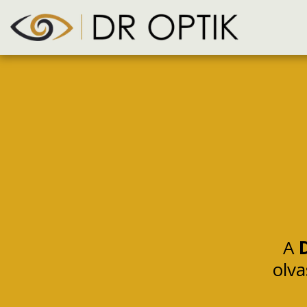
A 
olv