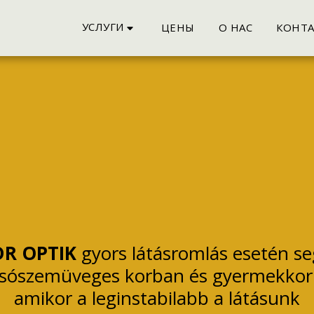
УСЛУГИ
ЦЕНЫ
О НАС
КОНТА
DR OPTIK
 gyors látásromlás esetén seg
asószemüveges korban és gyermekkor
amikor a leginstabilabb a látásunk