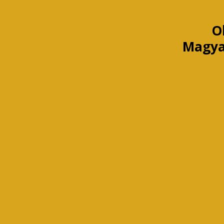
O
Magya