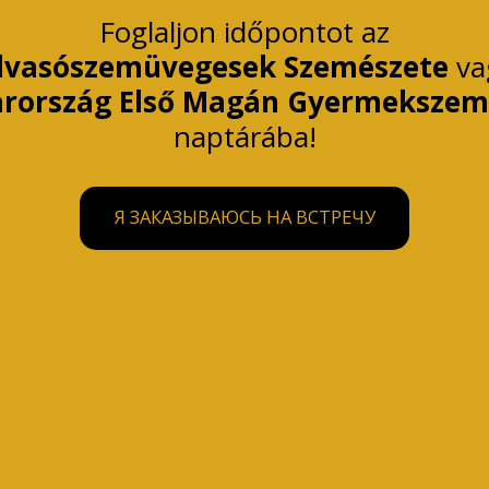
Foglaljon időpontot az
lvasószemüvegesek Szemészete 
va
rország Első Magán Gyermekszem
naptárába!
Я ЗАКАЗЫВАЮСЬ НА ВСТРЕЧУ