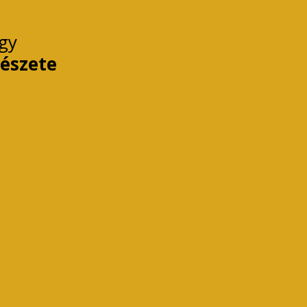
gy
észete